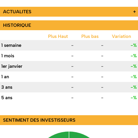
ACTUALITES
+
HISTORIQUE
Plus Haut
Plus bas
Variation
1 semaine
-
-
-%
1 mois
-
-
-%
1er janvier
-
-
-%
1 an
-
-
-%
3 ans
-
-
-%
5 ans
-
-
-%
SENTIMENT DES INVESTISSEURS