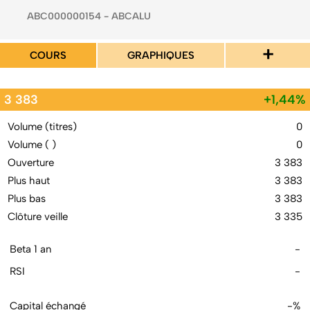
ABC000000154 - ABCALU
+
COURS
GRAPHIQUES
3 383
+1,44%
Volume (titres)
0
Volume ( )
0
Ouverture
3 383
Plus haut
3 383
Plus bas
3 383
Clôture veille
3 335
Beta 1 an
-
RSI
-
Capital échangé
-%