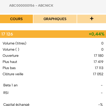
ABC000000156 - ABCNICK
+
COURS
GRAPHIQUES
17 126
+0,44%
Volume (titres)
0
Volume ( )
0
Ouverture
17 180
Plus haut
17 419
Plus bas
17 113
Clôture veille
17 052
Beta 1 an
-
RSI
-
Capital échangé
-%