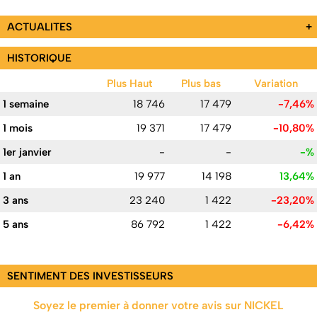
ACTUALITES
+
HISTORIQUE
Plus Haut
Plus bas
Variation
1 semaine
18 746
17 479
-7,46%
1 mois
19 371
17 479
-10,80%
1er janvier
-
-
-%
1 an
19 977
14 198
13,64%
3 ans
23 240
1 422
-23,20%
5 ans
86 792
1 422
-6,42%
SENTIMENT DES INVESTISSEURS
Soyez le premier à donner votre avis sur NICKEL