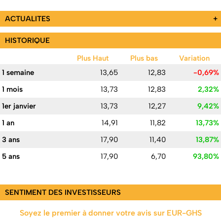
ACTUALITES
+
HISTORIQUE
Plus Haut
Plus bas
Variation
1 semaine
13,65
12,83
-0,69%
1 mois
13,73
12,83
2,32%
1er janvier
13,73
12,27
9,42%
1 an
14,91
11,82
13,73%
3 ans
17,90
11,40
13,87%
5 ans
17,90
6,70
93,80%
SENTIMENT DES INVESTISSEURS
Soyez le premier à donner votre avis sur EUR-GHS