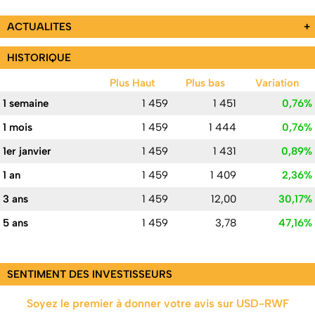
ACTUALITES
+
HISTORIQUE
Plus Haut
Plus bas
Variation
1 semaine
1 459
1 451
0,76%
1 mois
1 459
1 444
0,76%
1er janvier
1 459
1 431
0,89%
1 an
1 459
1 409
2,36%
3 ans
1 459
12,00
30,17%
5 ans
1 459
3,78
47,16%
SENTIMENT DES INVESTISSEURS
Soyez le premier à donner votre avis sur USD-RWF