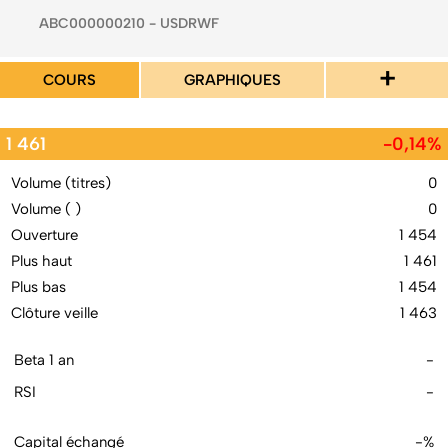
ABC000000210 - USDRWF
+
COURS
GRAPHIQUES
1 461
-0,14%
Volume (titres)
0
Volume ( )
0
Ouverture
1 454
Plus haut
1 461
Plus bas
1 454
Clôture veille
1 463
Beta 1 an
-
RSI
-
Capital échangé
-%