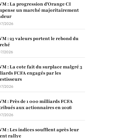
M : La progression d'Orange CI
mpense un marché majoritairement
ndeur
07/2026
M : 23 valeurs portent le rebond du
rché
07/2026
M : La cote fait du surplace malgré 3
liards FCFA engagés par les
estisseurs
07/2026
M : Près de 1 000 milliards FCFA
tribués aux actionnaires en 2026
07/2026
M : Les indices soufflent après leur
ent rallye