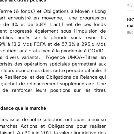
03/
Terme (6 fonds) et Obligations à Moyen / Long
art enregistré en moyenne, une progression
BRV
ve de 4% et de 3,8%. L'actif net de ces fonds
mar
ment progressé également sous l'impulsion de
15/
blics lancés sur la période sous revue. Ils
,9% à 13,2 Mds FCFA et de 57,3% à 295,6 Mds
soutient aux Etats face à la pandémie à COVID-
us divers variants, l'Agence UMOA-Titres en
orisés des opérations spéciales permettant aux
 leurs économies dans cette période difficile. Il
de Résilience et des Obligations de Relance qui
n guichet de refinancement supplémentaire. Une
 de renforcer leurs positions sur les titres
endance que le marché
fiés issus de notre sélection, ont quant à eux su
marchés Actions et Obligations pour réaliser
isant. Au 30 juin 2021, la valeur liquidative des