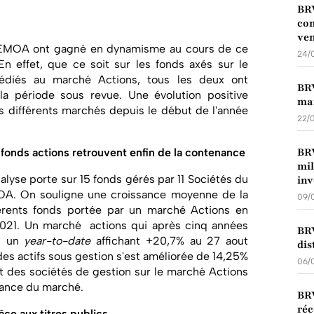
BRV
co
ve
 UEMOA ont gagné en dynamisme au cours de ce
24/
n effet, que ce soit sur les fonds axés sur le
édiés au marché Actions, tous les deux ont
BRV
a période sous revue. Une évolution positive
ma
s différents marchés depuis le début de l'année
22/
BRV
 fonds actions retrouvent enfin de la contenance
mil
alyse porte sur 15 fonds gérés par 11 Sociétés du
inv
OA. On souligne une croissance moyenne de la
09/
férents fonds portée par un marché Actions en
2021. Un marché actions qui après cinq années
BRV
ec un
year-to-date
affichant +20,7% au 27 aout
dis
des actifs sous gestion s'est améliorée de 14,25%
06/
t des sociétés de gestion sur le marché Actions
ssance du marché.
BRV
réc
ce aux titres publics