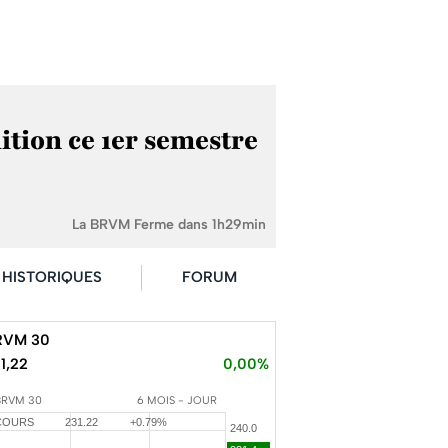
tion ce 1er semestre
La BRVM Ferme dans 1h29min
HISTORIQUES
FORUM
RVM 30
1,22
0,00%
BRVM 30
6 MOIS - JOUR
COURS
231.22
+0.79%