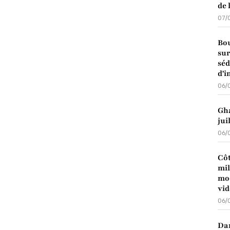
de 
07/
Bou
sur
séd
d'i
06/
Gha
jui
06/
Côt
mil
mod
vid
06/
Dan