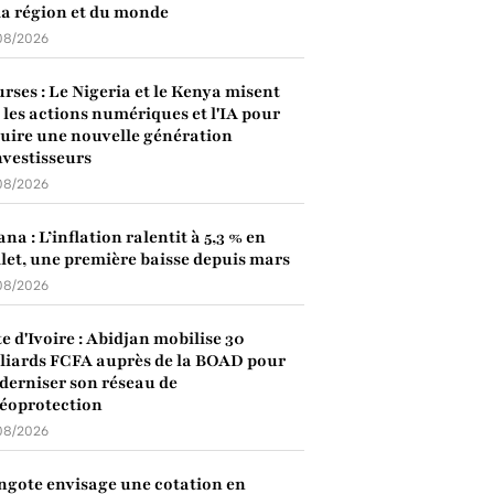
la région et du monde
08/2026
rses : Le Nigeria et le Kenya misent
 les actions numériques et l'IA pour
uire une nouvelle génération
nvestisseurs
08/2026
na : L’inflation ralentit à 5,3 % en
llet, une première baisse depuis mars
08/2026
e d'Ivoire : Abidjan mobilise 30
liards FCFA auprès de la BOAD pour
erniser son réseau de
éoprotection
08/2026
gote envisage une cotation en