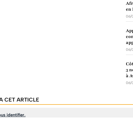
Afr
en 
06/
App
com
app
06/
Côt
3 n
à A
06/
A CET ARTICLE
us identifier.