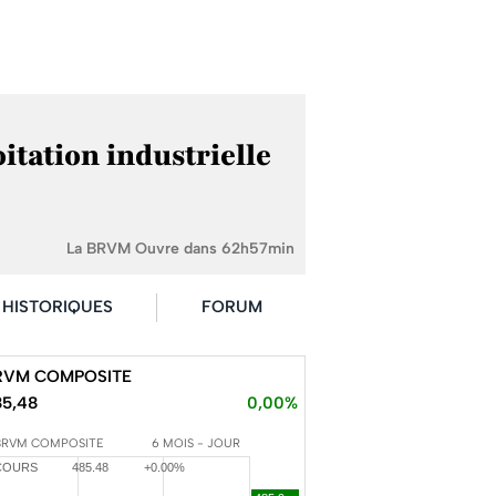
tation industrielle
La BRVM Ouvre dans 62h57min
HISTORIQUES
FORUM
RVM COMPOSITE
85,48
0,00%
BRVM COMPOSITE
6 MOIS - JOUR
COURS
485.48
+0.00%