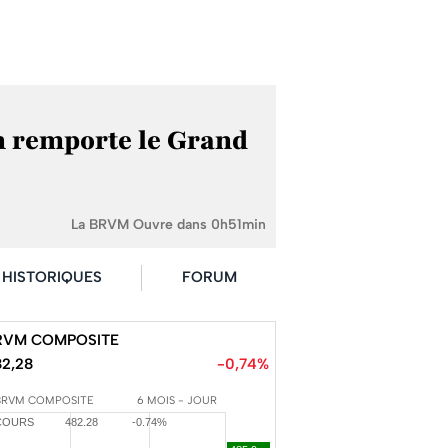
an remporte le Grand
La BRVM Ouvre dans 0h51min
HISTORIQUES
FORUM
RVM COMPOSITE
82,28
-0,74%
BRVM COMPOSITE
6 MOIS - JOUR
COURS
482.28
-0.74%