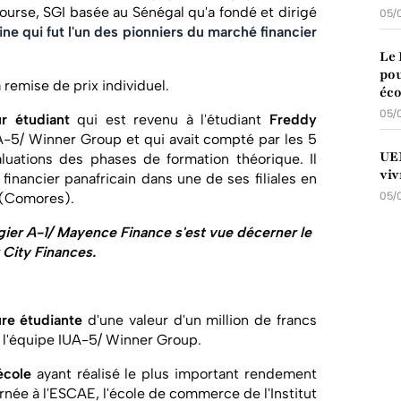
ourse, SGI basée au Sénégal qu'a fondé et dirigé
05/
aine qui fut l'un des pionniers du marché financier
Le 
pou
 remise de prix individuel.
éco
05/
r étudiant
qui est revenu à l'étudiant
Freddy
UA-5/ Winner Group et qui avait compté par les 5
UEM
aluations des phases de formation théorique. Il
viv
financier panafricain dans une de ses filiales en
 (Comores).
05/
gier A-1/ Mayence Finance s'est vue décerner le
 City Finances.
ure étudiante
d'une valeur d'un million de francs
l'équipe IUA-5/ Winner Group.
école
ayant réalisé le plus important rendement
rnée à l'ESCAE, l'école de commerce de l'Institut