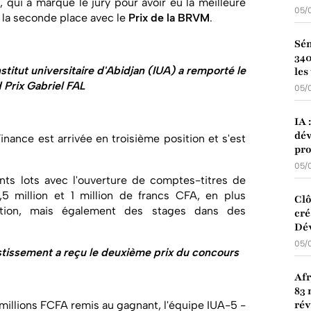
qui a marqué le jury pour avoir eu la meilleure
05/
 la seconde place avec le
Prix de la BRVM
.
Sén
340
titut universitaire d'Abidjan (IUA) a remporté le
les
 Prix Gabriel FAL
05/
IA 
dév
inance est arrivée en troisième position et s'est
pro
05/
ts lots avec l'ouverture de comptes-titres de
1,5 million et 1 million de francs CFA, en plus
Clô
ation, mais également des stages dans des
cré
Dé
05/
tissement a reçu le deuxième prix du concours
Afr
83 
ré
 millions FCFA remis au gagnant, l'équipe IUA-5 -