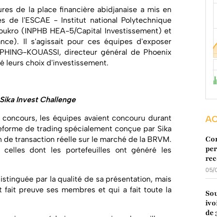
res de la place financière abidjanaise a mis en
es de l'ESCAE - Institut national Polytechnique
ukro (INPHB HEA-5/Capital Investissement) et
nce). Il s'agissait pour ces équipes d'exposer
 APHING-KOUASSI, directeur général de Phoenix
té leurs choix d'investissement.
 Sika Invest Challenge
u concours, les équipes avaient concouru durant
AC
lateforme de trading spécialement conçue par Sika
Con
n de transaction réelle sur le marché de la BRVM.
per
t celles dont les portefeuilles ont généré les
rec
05/
stinguée par la qualité de sa présentation, mais
t fait preuve ses membres et qui a fait toute la
Sou
ivo
de 