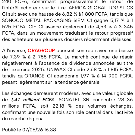
240 FCFA, confirmant progressivement le retour de
l'intérêt acheteur sur le titre. AFRICA GLOBAL LOGISTICS
CI suit avec une hausse de 6,82 % à 1 800 FCFA, tandis que
SONOCO METAL PACKAGING SIEM CI gagne 5,17 % à 1
525 FCFA. CIE CI avance également de 4,53 % à 3 345
FCFA, dans un mouvement traduisant le retour progressif
des acheteurs sur plusieurs dossiers récemment délaissés.
À l'inverse,
ORAGROUP
poursuit son repli avec une baisse
de 7,39 % à 2 755 FCFA. Le marché continue de réagir
négativement à l'absence de dividende annoncée au titre
de l'exercice 2025. UNIWAX CI cède 2,68 % à 1 815 FCFA,
tandis qu'ORANGE CI abandonne 1,97 % à 14 900 FCFA,
pesant légèrement sur la tendance générale.
Les échanges demeurent modérés, avec une valeur globale
de
1,47 milliard FCFA
. SONATEL SN concentre 281,36
millions FCFA, soit 22,18 % des volumes échangés,
confirmant une nouvelle fois son rôle central dans l'activité
du marché régional.
Publié le 07/05/26 16:38