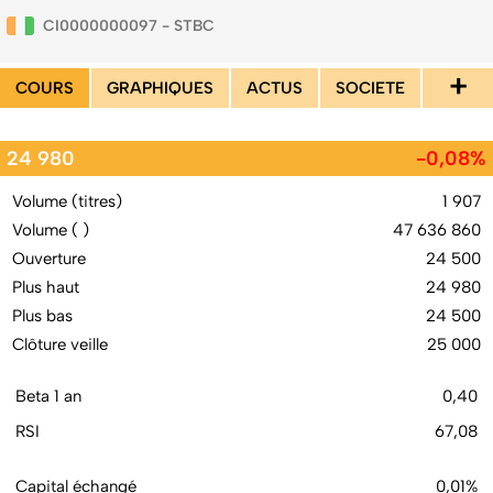
CI0000000097 - STBC
+
COURS
GRAPHIQUES
ACTUS
SOCIETE
24 980
-0,08%
Volume (titres)
1 907
Volume ( )
47 636 860
Ouverture
24 500
Plus haut
24 980
Plus bas
24 500
Clôture veille
25 000
Beta 1 an
0,40
RSI
67,08
Capital échangé
0,01%