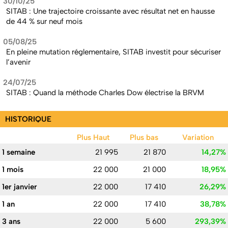
30/10/25
SITAB : Une trajectoire croissante avec résultat net en hausse
de 44 % sur neuf mois
05/08/25
En pleine mutation réglementaire, SITAB investit pour sécuriser
l’avenir
24/07/25
SITAB : Quand la méthode Charles Dow électrise la BRVM
HISTORIQUE
Plus Haut
Plus bas
Variation
1 semaine
21 995
21 870
14,27%
1 mois
22 000
21 000
18,95%
1er janvier
22 000
17 410
26,29%
1 an
22 000
17 410
38,78%
3 ans
22 000
5 600
293,39%