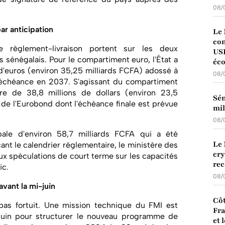
08/
ar anticipation
Le 
con
e règlement-livraison portent sur les deux
USD
sénégalais. Pour le compartiment euro, l'État a
éc
d'euros (environ 35,25 milliards FCFA) adossé à
08/
à échéance en 2037. S'agissant du compartiment
re de 38,8 millions de dollars (environ 23,5
Sén
 de l'Eurobond dont l'échéance finale est prévue
mil
08/
bale d'environ 58,7 milliards FCFA qui a été
Le 
ant le calendrier réglementaire, le ministère des
cry
x spéculations de court terme sur les capacités
rec
ic.
08/
avant la mi-juin
Côt
pas fortuit. Une mission technique du FMI est
Fra
-juin pour structurer le nouveau programme de
et 