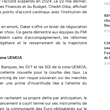
er l'accord suspendu en 2024. Le 22 mai dernier,
08/
des Finances et du Budget, Cheikh Diba, affichait
les points d'accord cardinaux avec l'institution de
RDC
cha
fin
en amont, Dakar s'offre un levier de négociation
07/
er choix. Ce geste démontre aux équipes du FMI
cédent cadre d'accompagnement, les réformes
gétaire et le resserrement de la trajectoire
Côt
une
l’u
a zone UEMOA
de 
07/
es Banques, les SVT et les SGI de la zone UEMOA,
ellente nouvelle pour la courbe des taux. La
 pricing de son risque souverain sur les marchés
r une prime d'incertitude liée à l'attente du
en rachetant sa propre dette par anticipation, le
nancement à court terme sur ses instruments de
rant la communauté des Euro-obligataires sur le