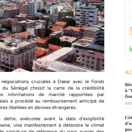
AC
 négociations cruciales à Dakar avec le Fonds
Bén
t du Sénégal choisit la carte de la crédibilité
à ‘
 des informations de marché rapportées par
fo
lais a procédé au remboursement anticipé de
08/
es libellées en devises étrangères.
Côt
dette, exécutée avant la date d'exigibilité
d’u
chaine, vise manifestement à détendre le climat
pou
 de signature de référence du pays auprès des