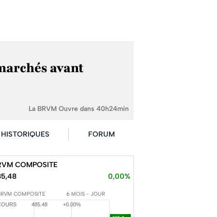
 marchés avant
La BRVM Ouvre dans 40h24min
HISTORIQUES
FORUM
RVM COMPOSITE
85,48
0,00%
BRVM COMPOSITE
6 MOIS - JOUR
COURS
485.48
+0.00%