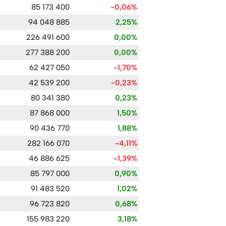
85 173 400
-0,06%
94 048 885
2,25%
226 491 600
0,00%
277 388 200
0,00%
62 427 050
-1,70%
42 539 200
-0,23%
80 341 380
0,23%
87 868 000
1,50%
90 436 770
1,88%
282 166 070
-4,11%
46 886 625
-1,39%
85 797 000
0,90%
91 483 520
1,02%
96 723 820
0,68%
155 983 220
3,18%