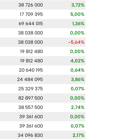
38 726 000
3,72%
17 709 395
5,00%
69 644 015
1,36%
38 038 000
0,00%
38 038 000
-5,64%
19 812 480
0,00%
19 812 480
4,02%
20 640 195
0,64%
24 484 095
3,86%
25 329 375
0,07%
82 897 500
0,00%
38 557 500
2,74%
39 361 600
0,00%
39 361 600
0,07%
34 096 830
2,17%