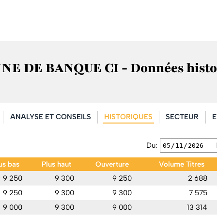
E DE BANQUE CI - Données histo
ANALYSE ET CONSEILS
HISTORIQUES
SECTEUR
E
Du:
us bas
Plus haut
Ouverture
Volume Titres
9 250
9 300
9 250
2 688
9 250
9 300
9 300
7 575
9 000
9 300
9 000
13 314