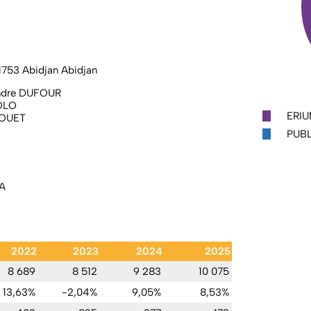
 1753 Abidjan Abidjan
xandre DUFOUR
DOLO
ERIU
OBOUET
PUBL
A
2022
2023
2024
2025
8 689
8 512
9 283
10 075
13,63%
-2,04%
9,05%
8,53%