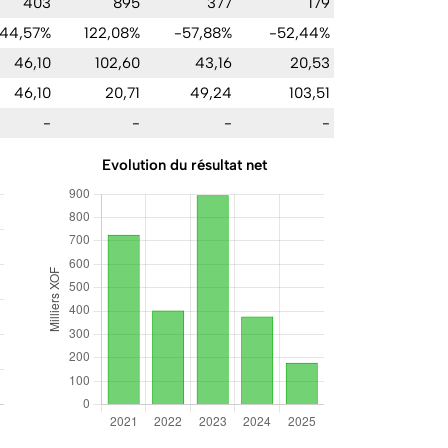
403
895
377
179
44,57%
122,08%
-57,88%
-52,44%
46,10
102,60
43,16
20,53
46,10
20,71
49,24
103,51
-
-
-
-
Evolution du résultat net