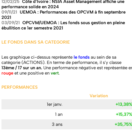
12/02/25
Côte d’Ivoire : NSIA Asset Management affiche une
performance solide en 2024
09/11/21
UEMOA : Performances des OPCVM à fin septembre
2021
03/09/21
OPCVM/UEMOA : Les fonds sous gestion en pleine
ébullition ce 1er semestre 2021
LE FONDS DANS SA CATEGORIE
Les graphique ci-dessus représente
le fonds
au sein de sa
catégorie (ACTIONS). En terme de performance, il s'y classe
13ème / 17 sur un an.
Une performance négative est représentée e
rouge
et une positive en
vert
.
PERFORMANCES
Variation
1er janv.
+13,38
1 an
+15,37
3 ans
+35,75