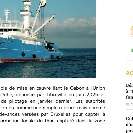
AC
Bén
cole de mise en œuvre liant le Gabon à l'Union
à ‘
êche, dénoncé par Libreville en juin 2025 et
fo
de pilotage en janvier dernier. Les autorités
08/
nce non comme une simple rupture mais comme
devances versées par Bruxelles pour capter, à
Côt
sformation locale du thon capturé dans la zone
d’u
pou