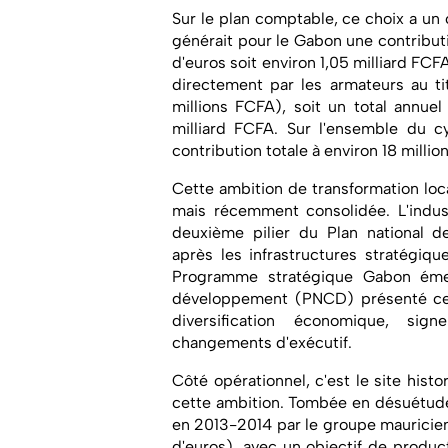
Sur le plan comptable, ce choix a un
générait pour le Gabon une contributi
d'euros soit environ 1,05 milliard FCF
directement par les armateurs au ti
millions FCFA), soit un total annuel
milliard FCFA. Sur l'ensemble du c
contribution totale à environ 18 million
Cette ambition de transformation loca
mais récemment consolidée. L'indust
deuxième pilier du Plan national
après les infrastructures stratégiq
Programme stratégique Gabon émer
développement (PNCD) présenté cett
diversification économique, sig
changements d'exécutif.
Côté opérationnel, c'est le site histo
cette ambition. Tombée en désuétude, 
en 2013-2014 par le groupe mauricien 
d'euros), avec un objectif de produ