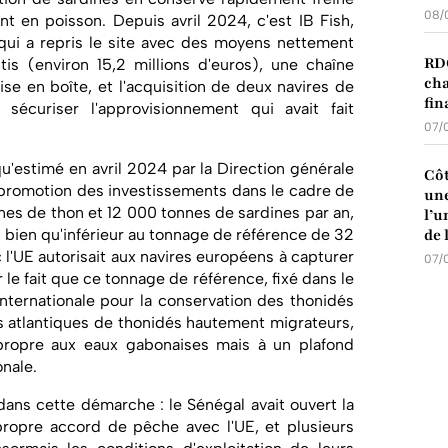
08/
nt en poisson. Depuis avril 2024, c'est IB Fish,
 qui a repris le site avec des moyens nettement
RDC
tis (environ 15,2 millions d'euros), une chaîne
cha
ise en boîte, et l'acquisition de deux navires de
fin
sécuriser l'approvisionnement qui avait fait
07/
 qu'estimé en avril 2024 par la Direction générale
Côt
 promotion des investissements dans le cadre de
une
nnes de thon et 12 000 tonnes de sardines par an,
l’u
e bien qu'inférieur au tonnage de référence de 32
de 
l'UE autorisait aux navires européens à capturer
07/
 le fait que ce tonnage de référence, fixé dans le
nternationale pour la conservation des thonidés
ks atlantiques de thonidés hautement migrateurs,
ropre aux eaux gabonaises mais à un plafond
onale.
 dans cette démarche : le Sénégal avait ouvert la
ropre accord de pêche avec l'UE, et plusieurs