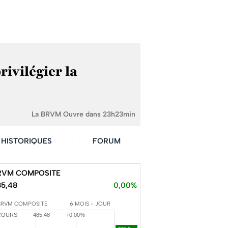
rivilégier la
La BRVM Ouvre dans 23h23min
HISTORIQUES
FORUM
RVM COMPOSITE
85,48
0,00%
BRVM COMPOSITE
6 MOIS - JOUR
COURS
485.48
+0.00%