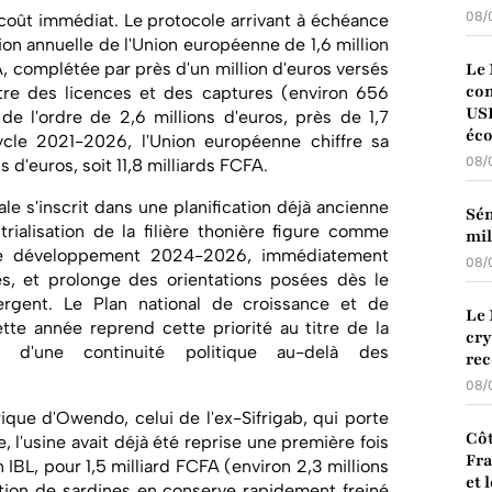
08/
 coût immédiat. Le protocole arrivant à échéance
on annuelle de l'Union européenne de 1,6 million
A, complétée par près d'un million d'euros versés
Le 
con
tre des licences et des captures (environ 656
USD
 de l'ordre de 2,6 millions d'euros, près de 1,7
éc
ycle 2021-2026, l'Union européenne chiffre sa
08/
s d'euros, soit 11,8 milliards FCFA.
le s'inscrit dans une planification déjà ancienne
Sén
rialisation de la filière thonière figure comme
mil
 de développement 2024-2026, immédiatement
08/
ues, et prolonge des orientations posées dès le
gent. Le Plan national de croissance et de
Le 
e année reprend cette priorité au titre de la
cry
ne d'une continuité politique au-delà des
rec
08/
rique d'Owendo, celui de l'ex-Sifrigab, qui porte
Côt
l'usine avait déjà été reprise une première fois
Fra
IBL, pour 1,5 milliard FCFA (environ 2,3 millions
et 
ction de sardines en conserve rapidement freiné