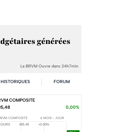
udgétaires générées
La BRVM Ouvre dans 24h7min
HISTORIQUES
FORUM
RVM COMPOSITE
85,48
0,00%
BRVM COMPOSITE
6 MOIS - JOUR
COURS
485.48
+0.00%