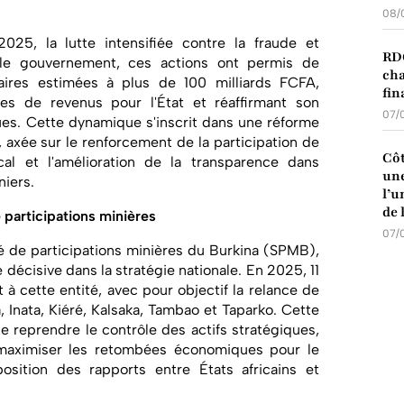
08/
025, la lutte intensifiée contre la fraude et
RDC
lon le gouvernement, ces actions ont permis de
cha
aires estimées à plus de 100 milliards FCFA,
fin
tes de revenus pour l'État et réaffirmant son
07/
ques. Cette dynamique s'inscrit dans une réforme
 axée sur le renforcement de la participation de
Côt
cal et l'amélioration de la transparence dans
une
niers.
l’u
de 
 participations minières
07/
é de participations minières du Burkina (SPMB),
décisive dans la stratégie nationale. En 2025, 11
t à cette entité, avec pour objectif la relance de
 Inata, Kiéré, Kalsaka, Tambao et Taparko. Cette
e reprendre le contrôle des actifs stratégiques,
e maximiser les retombées économiques pour le
sition des rapports entre États africains et