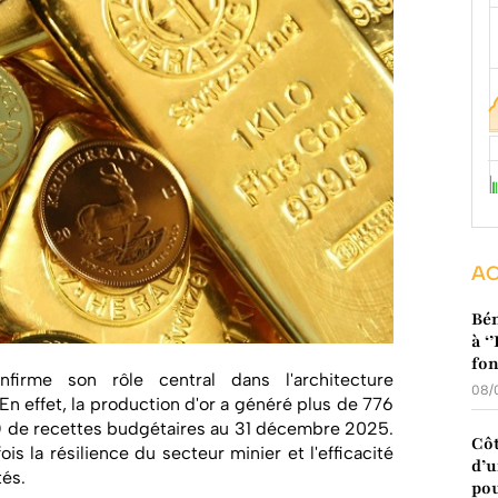
AC
Bén
à ‘
fo
nfirme son rôle central dans l'architecture
08/
n effet, la production d'or a généré plus de 776
rs) de recettes budgétaires au 31 décembre 2025.
Côt
fois la résilience du secteur minier et l'efficacité
d’u
tés.
pou