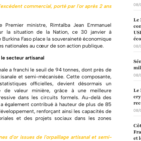
08/
l'excédent commercial, porté par l'or après 2 ans
Le 
le Premier ministre, Rimtalba Jean Emmanuel
con
 la situation de la Nation, ce 30 janvier à
USD
éc
 Burkina Faso place la souveraineté économique
ces nationales au cœur de son action publique.
08/
le secteur artisanal
Sén
mil
ale a franchi le seuil de 94 tonnes, dont près de
08/
artisanale et semi-mécanisée. Cette composante,
atistiques officielles, devient désormais un
Le 
e de valeur minière, grâce à une meilleure
cry
gressive dans les circuits formels. Au-delà des
rec
ur a également contribué à hauteur de plus de 85
développement, renforçant ainsi les capacités de
08/
toriales et des projets sociaux dans les zones
Côt
Fra
es d'or issues de l'orpaillage artisanal et semi-
et 