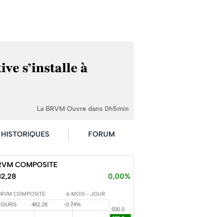
ve s’installe à
La BRVM Ouvre dans 0h5min
HISTORIQUES
FORUM
RVM COMPOSITE
82,28
0,00%
BRVM COMPOSITE
6 MOIS - JOUR
COURS
482.28
-0.74%