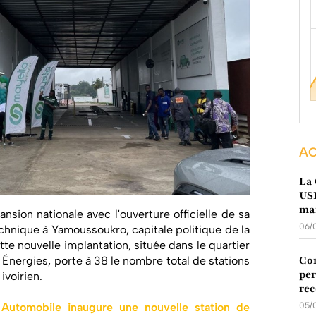
AC
La 
USD
mar
sion nationale avec l'ouverture officielle de sa
06/
chnique à Yamoussoukro, capitale politique de la
tte nouvelle implantation, située dans le quartier
Con
Énergies, porte à 38 le nombre total de stations
per
ivoirien.
rec
a Automobile inaugure une nouvelle station de
05/