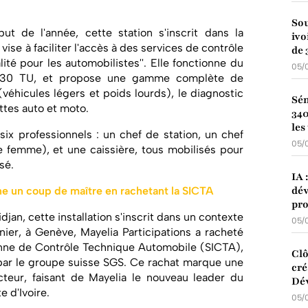
Sou
t de l'année, cette station s'inscrit dans la
ivo
vise à faciliter l'accès à des services de contrôle
de 
lité pour les automobilistes''. Elle fonctionne du
05/
6h30 TU, et propose une gamme complète de
(véhicules légers et poids lourds), le diagnostic
Sén
ttes auto et moto.
340
les
ix professionnels : un chef de station, un chef
05/
e femme), et une caissière, tous mobilisés pour
sé.
IA 
dév
gne un coup de maître en rachetant la SICTA
pro
jan, cette installation s'inscrit dans un contexte
05/
rnier, à Genève, Mayelia Participations a racheté
ienne de Contrôle Technique Automobile (SICTA),
Clô
 par le groupe suisse SGS. Ce rachat marque une
cré
cteur, faisant de Mayelia le nouveau leader du
Dé
 d'Ivoire.
05/