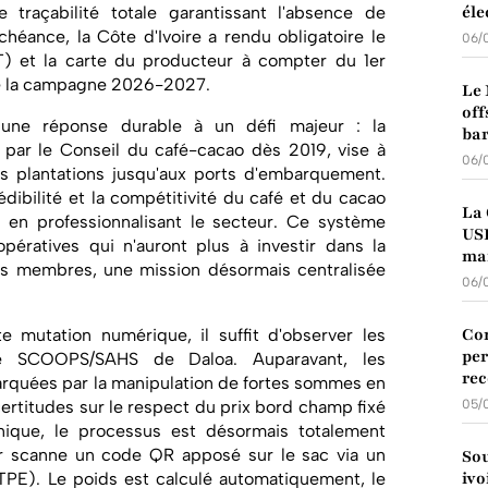
éle
 traçabilité totale garantissant l'absence de
chéance, la Côte d'Ivoire a rendu obligatoire le
06/
T) et la carte du producteur à compter du 1er
e la campagne 2026-2027.
Le 
off
r une réponse durable à un défi majeur : la
bar
é par le Conseil du café-cacao dès 2019, vise à
06/
les plantations jusqu'aux ports d'embarquement.
rédibilité et la compétitivité du café et du cacao
La 
t en professionnalisant le secteur. Ce système
USD
ératives qui n'auront plus à investir dans la
mar
urs membres, une mission désormais centralisée
06/
Con
te mutation numérique, il suffit d'observer les
per
tive SCOOPS/SAHS de Daloa. Auparavant, les
rec
arquées par la manipulation de fortes sommes en
certitudes sur le respect du prix bord champ fixé
05/
onique, le processus est désormais totalement
eur scanne un code QR apposé sur le sac via un
Sou
ivo
TPE). Le poids est calculé automatiquement, le