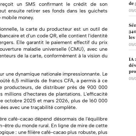
de 
r reçoit un SMS confirmant le crédit de son
ut ensuite retirer ses fonds dans les guichets
05/
e mobile money.
Sén
ionnelle, la carte du producteur est un outil de
340
ancaire et d'un code QR, elle contient l'identité
les
gers. Elle garantit le paiement effectif du prix
05/
 Couverture maladie universelle (CMU), avec une
enteurs de la carte, conformément à la vision du
IA 
dév
pro
 sur une dynamique nationale impressionnante. Le
05/
oûté 6,5 milliards de francs CFA, a permis à ce
de producteurs, de distribuer près de 900 000
s millions d'hectares de plantations. L'efficacité
re octobre 2025 et mars 2026, plus de 160 000
ées avec une traçabilité complète.
lière café-cacao dépend désormais de l'équilibre
en-être du monde rural. En ligne de mire de cette
logique : une filière café-cacao plus robuste, plus