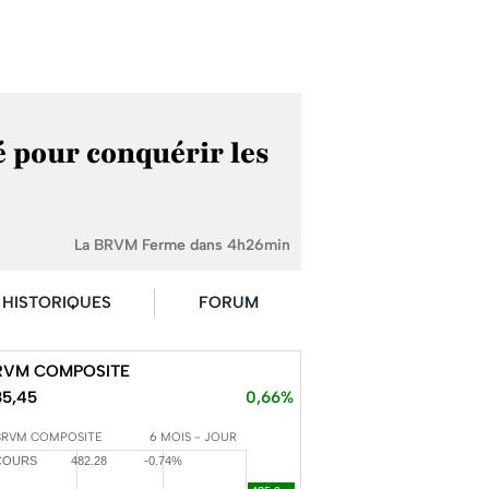
té pour conquérir les
La BRVM Ferme dans 4h26min
HISTORIQUES
FORUM
RVM COMPOSITE
85,45
0,66%
BRVM COMPOSITE
6 MOIS - JOUR
COURS
482.28
-0.74%