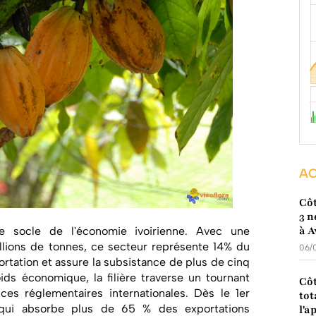
AC
Côt
3 n
à A
e socle de l'économie ivoirienne. Avec une
illions de tonnes, ce secteur représente 14% du
06/
ortation et assure la subsistance de plus de cinq
ids économique, la filière traverse un tournant
Côt
ces réglementaires internationales. Dès le 1er
tot
, qui absorbe plus de 65 % des exportations
l'a