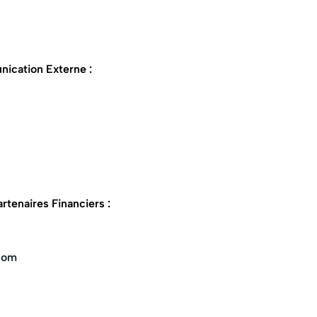
ication Externe :
artenaires Financiers :
.com