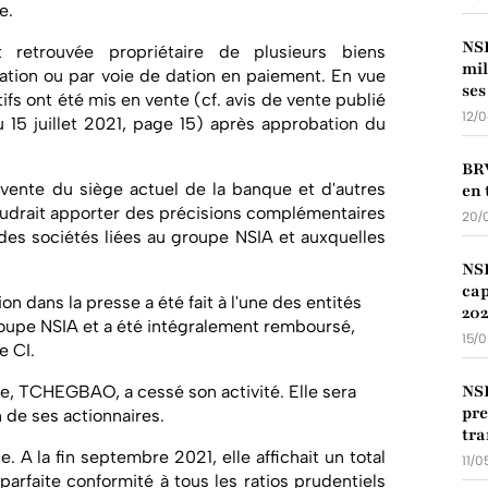
e.
NSI
 retrouvée propriétaire de plusieurs biens
mil
cation ou par voie de dation en paiement. En vue
ses
tifs ont été mis en vente (cf. avis de vente publié
12/
u 15 juillet 2021, page 15) après approbation du
BR
 vente du siège actuel de la banque et d'autres
en 
oudrait apporter des précisions complémentaires
20/
des sociétés liées au groupe NSIA et auxquelles
NSI
cap
on dans la presse a été fait à l'une des entités
202
oupe NSIA et a été intégralement remboursé,
15/
e CI.
NSI
e, TCHEGBAO, a cessé son activité. Elle sera
pre
n de ses actionnaires.
tra
 A la fin septembre 2021, elle affichait un total
11/0
parfaite conformité à tous les ratios prudentiels