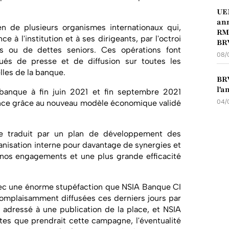
UEM
ann
n de plusieurs organismes internationaux qui,
RMB
e à l'institution et à ses dirigeants, par l'octroi
BR
s ou de dettes seniors. Ces opérations font
08/
ués de presse et de diffusion sur toutes les
lles de la banque.
BRV
l'a
anque à fin juin 2021 et fin septembre 2021
nce grâce au nouveau modèle économique validé
04/
 traduit par un plan de développement des
anisation interne pour davantage de synergies et
e nos engagements et une plus grande efficacité
avec une énorme stupéfaction que NSIA Banque CI
complaisamment diffusées ces derniers jours par
 adressé à une publication de la place, et NSIA
ites que prendrait cette campagne, l'éventualité