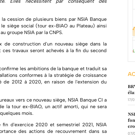
ité. Elles nécessitent par conséquent des
t la cession de plusieurs biens par NSIA Banque
t le siège social (tour ex-BIAO au Plateau) ainsi
e au groupe NSIA par la CNPS.
x de construction d'un nouveau siège dans la
es travaux seront achevés à la fin du second
onfirme les ambitions de la banque et traduit sa
AC
tallations conformes à la stratégie de croissance
lé de 2012 à 2020, en raison de l'extension du
BRV
éla
bureaux vers ce nouveau siège, NSIA Banque CI a
17/
la tour ex-BIAO, un actif amorti, qui ne sera
s quelques mois.
NSI
fon
e fin d'exercice 2020 et semestriel 2021, NSIA
cro
ortance des actions de recouvrement dans sa
07/