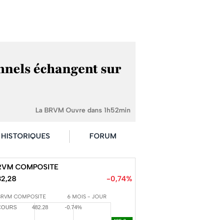
nnels échangent sur
La BRVM Ouvre dans 1h52min
HISTORIQUES
FORUM
RVM COMPOSITE
82,28
-0,74%
BRVM COMPOSITE
6 MOIS - JOUR
COURS
482.28
-0.74%