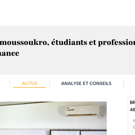
moussoukro, étudiants et professio
inance
ACTUS
ANALYSE ET CONSEILS
B
4