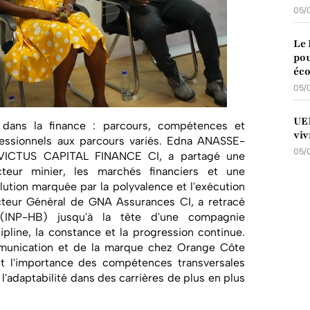
05/
Le 
pou
éco
05/
UEM
r dans la finance : parcours, compétences et
viv
ofessionnels aux parcours variés. Edna ANASSE-
05/
VICTUS CAPITAL FINANCE CI, a partagé une
ecteur minier, les marchés financiers et une
olution marquée par la polyvalence et l'exécution
teur Général de GNA Assurances CI, a retracé
(INP-HB) jusqu'à la tête d'une compagnie
cipline, la constance et la progression continue.
munication et de la marque chez Orange Côte
nt l'importance des compétences transversales
l'adaptabilité dans des carrières de plus en plus