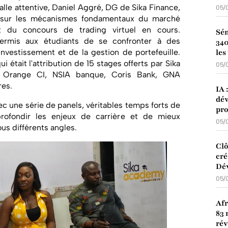
lle attentive, Daniel Aggré, DG de Sika Finance,
05/
t sur les mécanismes fondamentaux du marché
nt du concours de trading virtuel en cours.
Sén
permis aux étudiants de se confronter à des
340
'investissement et de la gestion de portefeuille.
les
i était l'attribution de 15 stages offerts par Sika
05/
r Orange CI, NSIA banque, Coris Bank, GNA
res.
IA 
dév
ec une série de panels, véritables temps forts de
pro
profondir les enjeux de carrière et de mieux
05/
us différents angles.
Clô
cré
Dé
05/
Afr
83 
ré