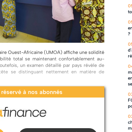
0
to
0
en
?
0
d'
aire Ouest-Africaine (UMOA) affiche une solidité
ré
bilité total se maintenant confortablement au-
outefois, un examen détaillé par pays révèle de
0
 tête se distinguant nettement en matière de
ma
en
s
t réservé à nos abonnés
0
F
po
0
c
m