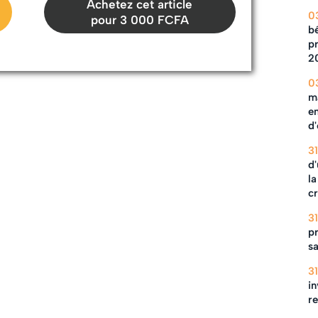
Achetez cet article
0
pour 3 000 FCFA
b
pr
2
0
m
en
d
3
d'
la
c
3
pr
s
3
in
r