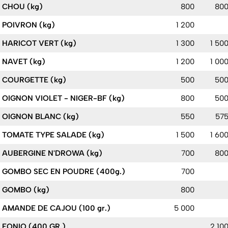
CHOU (kg)
800
80
POIVRON (kg)
1 200
HARICOT VERT (kg)
1 300
1 50
NAVET (kg)
1 200
1 00
COURGETTE (kg)
500
50
OIGNON VIOLET - NIGER-BF (kg)
800
50
OIGNON BLANC (kg)
550
57
TOMATE TYPE SALADE (kg)
1 500
1 60
AUBERGINE N'DROWA (kg)
700
80
GOMBO SEC EN POUDRE (400g.)
700
GOMBO (kg)
800
AMANDE DE CAJOU (100 gr.)
5 000
FONIO (400 GR.)
2 10