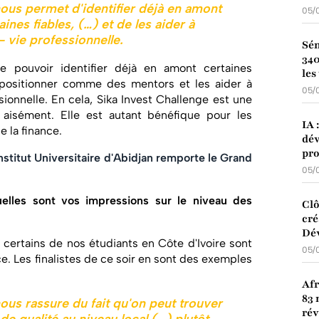
nous permet d'identifier déjà en amont
05/
nes fiables, (…) et de les aider à
 - vie professionnelle.
Sén
340
 pouvoir identifier déjà en amont certaines
les
 positionner comme des mentors et les aider à
05/
ssionnelle. En cela, Sika Invest Challenge est une
 aisément. Elle est autant bénéfique pour les
IA 
 la finance.
dév
pro
Institut Universitaire d'Abidjan remporte le Grand
05/
uelles sont vos impressions sur le niveau des
Clô
cré
Dé
 certains de nos étudiants en Côte d'Ivoire sont
05/
. Les finalistes de ce soir en sont des exemples
Afr
83 
ous rassure du fait qu'on peut trouver
ré