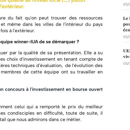
e qualité au niveau local (…) plutôt
05/
'extérieur.
ure du fait qu'on peut trouver des ressources
Le 
pou
 et même dans les villes de l'intérieur du pays
éco
ois à l'extérieur.
05/
l'équipe winner-IUA de se démarquer ?
UEM
er par la qualité de sa présentation. Elle a su
viv
 ses choix d'investissement en tenant compte de
05/
ères techniques d'évaluation, de l'évolution des
s membres de cette équipe ont su travailler en
, un concours à l'investissement en bourse ouvert
mment celui qui a remporté le prix du meilleur
s condisciples en difficulté, toute de suite, il
étail que nous admirons dans ce métier.