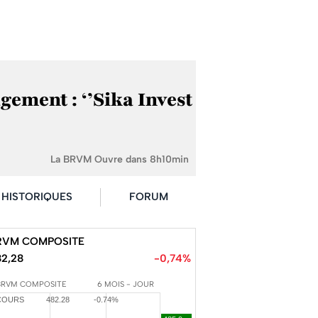
ment : ‘’Sika Invest
La BRVM Ouvre dans 8h10min
HISTORIQUES
FORUM
RVM COMPOSITE
82,28
-0,74%
BRVM COMPOSITE
6 MOIS - JOUR
COURS
482.28
-0.74%