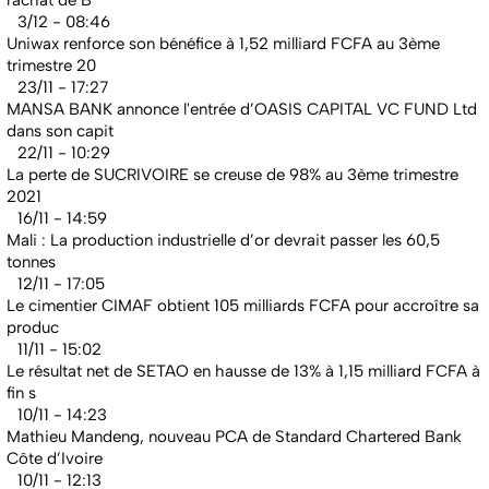
rachat de B
3/12 - 08:46
Uniwax renforce son bénéfice à 1,52 milliard FCFA au 3ème
trimestre 20
23/11 - 17:27
MANSA BANK annonce l'entrée d’OASIS CAPITAL VC FUND Ltd
dans son capit
22/11 - 10:29
La perte de SUCRIVOIRE se creuse de 98% au 3ème trimestre
2021
16/11 - 14:59
Mali : La production industrielle d’or devrait passer les 60,5
tonnes
12/11 - 17:05
Le cimentier CIMAF obtient 105 milliards FCFA pour accroître sa
produc
11/11 - 15:02
Le résultat net de SETAO en hausse de 13% à 1,15 milliard FCFA à
fin s
10/11 - 14:23
Mathieu Mandeng, nouveau PCA de Standard Chartered Bank
Côte d’Ivoire
10/11 - 12:13