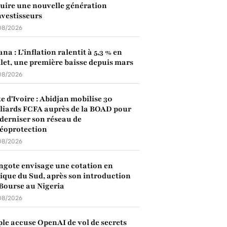
uire une nouvelle génération
nvestisseurs
08/2026
na : L’inflation ralentit à 5,3 % en
llet, une première baisse depuis mars
08/2026
e d'Ivoire : Abidjan mobilise 30
liards FCFA auprès de la BOAD pour
erniser son réseau de
éoprotection
08/2026
gote envisage une cotation en
ique du Sud, après son introduction
Bourse au Nigeria
08/2026
le accuse OpenAI de vol de secrets