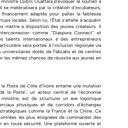
 ministre Djibril Ouattara d'évoquer le soutien à
il se matérialisera par la création d'incubateurs,
e financement adaptés pour pallier la faiblesse
ups locales. Selon lui, l'État s'attelle à acquérir
es mettre à disposition des jeunes créateurs. Il
'interconnexion comme "Diaspora Connect" et
s talents internationaux à des entrepreneurs
ticulière sera portée à l'inclusion régionale via
on universitaires dotés de FabLabs et de centres
r les mêmes chances de réussite aux jeunes en
, la Poste de Côte d'Ivoire entame une mutation
e la Poste", un acteur central de l'économie
e ministre, est de structurer un axe logistique
rciaux physiques et de corridors d'échanges
 stratégiques comme la France et la Chine. Ce
contrées les plus éloignées de commander des
rer en toute sécurité. Une plateforme ouverte et