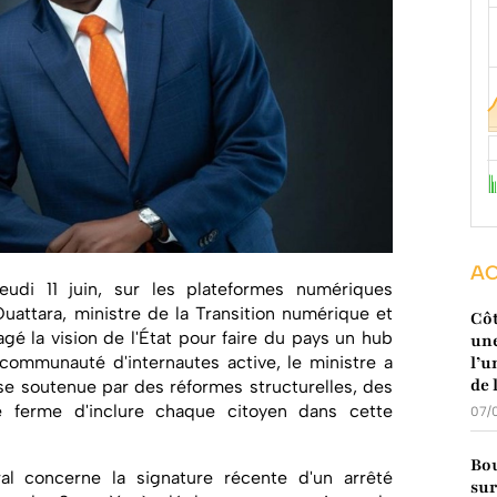
AC
jeudi 11 juin, sur les plateformes numériques
Ouattara, ministre de la Transition numérique et
Côt
agé la vision de l'État pour faire du pays un hub
une
communauté d'internautes active, le ministre a
l’u
de 
use soutenue par des réformes structurelles, des
é ferme d'inclure chaque citoyen dans cette
07/
Bou
l concerne la signature récente d'un arrêté
sur