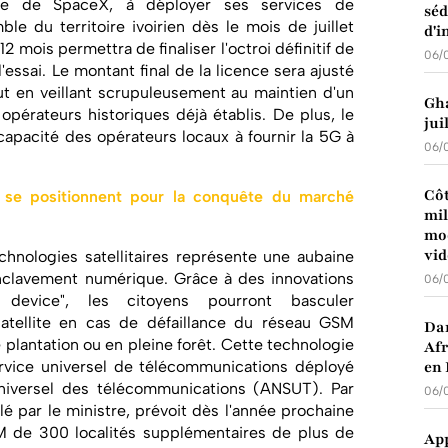
iliale de SpaceX, à déployer ses services de
séd
ble du territoire ivoirien dès le mois de juillet
d'i
2 mois permettra de finaliser l'octroi définitif de
06/
d'essai. Le montant final de la licence sera ajusté
ut en veillant scrupuleusement au maintien d'un
Gha
 opérateurs historiques déjà établis. De plus, le
jui
 capacité des opérateurs locaux à fournir la 5G à
06/
Côt
 se positionnent pour la conquête du marché
mil
mod
vid
echnologies satellitaires représente une aubaine
clavement numérique. Grâce à des innovations
06/
evice", les citoyens pourront basculer
atellite en cas de défaillance du réseau GSM
Dan
e plantation ou en pleine forêt. Cette technologie
Afr
rvice universel de télécommunications déployé
en 
universel des télécommunications (ANSUT). Par
06/
lé par le ministre, prévoit dès l'année prochaine
M de 300 localités supplémentaires de plus de
App