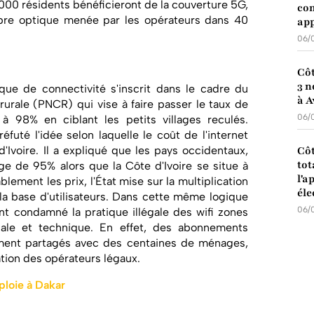
000 résidents bénéficieront de la couverture 5G,
com
fibre optique menée par les opérateurs dans 40
app
06/
Côt
3 n
ique de connectivité s'inscrit dans le cadre du
à A
urale (PNCR) qui vise à faire passer le taux de
06/
à 98% en ciblant les petits villages reculés.
réfuté l'idée selon laquelle le coût de l'internet
'Ivoire. Il a expliqué que les pays occidentaux,
Côt
tot
ge de 95% alors que la Côte d'Ivoire se situe à
l'a
lement les prix, l'État mise sur la multiplication
éle
la base d'utilisateurs. Dans cette même logique
06/
nt condamné la pratique illégale des wifi zones
cale et technique. En effet, des abonnements
alement partagés avec des centaines de ménages,
tation des opérateurs légaux.
ploie à Dakar