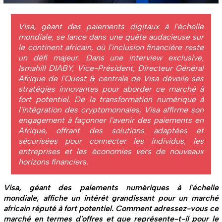
Visa, géant des paiements digitaux à l'échelle
mondiale, se lance dans une quête audacieuse sur
le continent africain, où l'inclusion financière reste
un défi majeur. Dans une interview exclusive,
Ismahill DIABY, Vice-Président, Directeur Général
Afrique de l'Ouest & centrale de Visa dévoile ses
stratégies innovantes pour aborder ce marché à
fort potentiel. De la transformation numérique à
l'intégration des cryptomonnaies, Visa affirme son
engagement à façonner l'avenir des paiements en
Afrique, offrant des solutions adaptées et
sécurisées pour connecter les individus, les
entreprises et les économies vers de nouveaux
horizons financiers.
Visa, géant des paiements numériques à l'échelle
mondiale, affiche un intérêt grandissant pour un marché
africain réputé à fort potentiel. Comment adressez-vous ce
marché en termes d'offres et que représente-t-il pour le