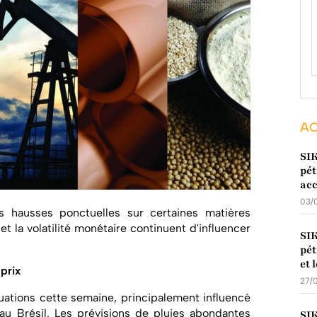
AC
SI
pét
acc
03/
 hausses ponctuelles sur certaines matières
 et la volatilité monétaire continuent d'influencer
SI
pét
et 
 prix
27/
uations cette semaine, principalement influencé
au Brésil. Les prévisions de pluies abondantes
SI