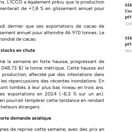
ns. L'ICCO a également prévu que la production
SI
enterait de +7,8 % en glissement annuel pour
L'a
pét
22/
udi dernier que ses exportations de cacao de
ssement annuel pour atteindre 46 970 tonnes. Le
SI
mondial de cacao.
pét
t stocks en chute
15/
iné la semaine en forte hausse, progressant de
1 048,73 $) la tonne métrique. Cette hausse est
 production, affectée par des infestations dans
t les répercussions des récentes inondations. En
ont tombés à leur plus bas niveau en trois ans.
 ses exportations en 2024 (-8,3 % sur un an).
sien pourrait tempérer cette tendance en rendant
cheteurs étrangers.
 forte demande asiatique
nes de reprise cette semaine, avec des prix en