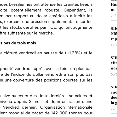
ces brésiliennes ont atténué les craintes liées à
Hor
mar
olte potentiellement robuste. Cependant, la
ien par rapport au dollar américain a incité les
20/
s, exerçant une pression supplémentaire sur les
t les stocks certifiés par l'ICE, qui ont augmenté
SI
fre suffisante sur le marché.
Niñ
rep
s bas de trois mois
13/
a clôturé vendredi en hausse de (+1,28%) et le
SI
cli
no
menté vendredi, après avoir atteint un plus bas
e de l'indice du dollar vendredi à son plus bas
06/
é une couverture des positions courtes sur les
SI
cac
fensive au cours des deux dernières semaines et
déc
niveau depuis 3 mois et demi en raison d'une
la 
. Vendredi dernier, l'Organisation internationale
29/
dent mondial de cacao de 142 000 tonnes pour