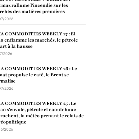
muz rallume l'incendie sur les
chés des matières premières
07/2026
KA COMMODITIES WEEKLY 27 : El
o enflamme les marchés, le pétrole
art à la hausse
07/2026
KA COMMODITIES WEEKLY 26 : Le
mat propulse le café, le Brent se
rmalise
07/2026
KA COMMODITIES WEEKLY 25 : Le
ao s'envole, pétrole et caoutchouc
rochent, la météo prenant le relais de
géopolitique
06/2026