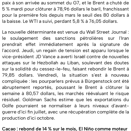
paix à son arrivée au sommet du G7, et le Brent a chuté de
5 % mardi pour clôturer à 78,96 dollars le baril, franchissant
pour la première fois depuis mars le seuil des 80 dollars à
la baisse. Le WTI a suivi, perdant 5,8 % à 76,05 dollars.
La nouvelle déterminante est venue du Wall Street Journal :
le soulagement des sanctions pétrolières sur l'Iran
prendrait effet immédiatement après la signature de
l'accord. Jeudi, un regain de tension est apparu lorsque le
vice-président JD Vance a averti Israël contre de nouvelles
attaques sur le Hezbollah au Liban, soulevant des doutes
sur la solidité du cessez-le-feu, faisant rebondir le Brent à
79,85 dollars. Vendredi, la situation s'est à nouveau
compliquée : les pourparlers prévus à Bürgenstock ont été
abruptement reportés, poussant le Brent à clôturer la
semaine à 80,57 dollars, les marchés réévaluant le risque
résiduel. Goldman Sachs estime que les exportations du
Golfe pourraient se normaliser à leurs niveaux d'avant-
guerre d'ici fin juillet, avec une récupération complète de la
production d'ici octobre.
Cacao : rebond de 14 % sur le mois, El Niño comme moteur