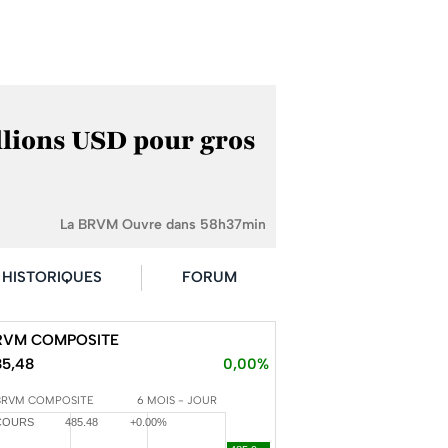
llions USD pour gros
La BRVM Ouvre dans 58h37min
HISTORIQUES
FORUM
RVM COMPOSITE
85,48
0,00%
BRVM COMPOSITE
6 MOIS - JOUR
COURS
485.48
+0.00%