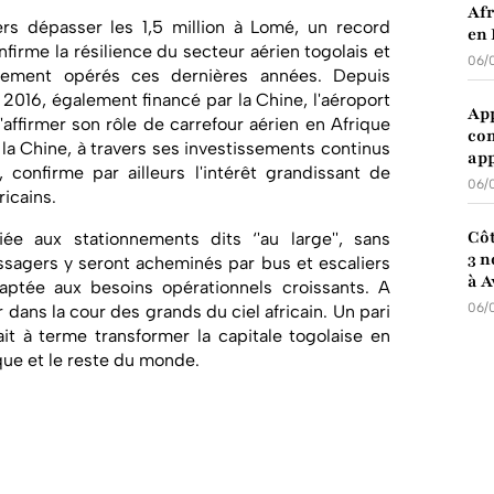
Afr
rs dépasser les 1,5 million à Lomé, un record
en 
firme la résilience du secteur aérien togolais et
06/
ssement opérés ces dernières années. Depuis
 2016, également financé par la Chine, l'aéroport
App
'affirmer son rôle de carrefour aérien en Afrique
com
 la Chine, à travers ses investissements continus
app
s, confirme par ailleurs l'intérêt grandissant de
06/
ricains.
Côt
ée aux stationnements dits ‘'au large'', sans
3 n
sagers y seront acheminés par bus et escaliers
à A
daptée aux besoins opérationnels croissants. A
06/
dans la cour des grands du ciel africain. Un pari
ait à terme transformer la capitale togolaise en
que et le reste du monde.