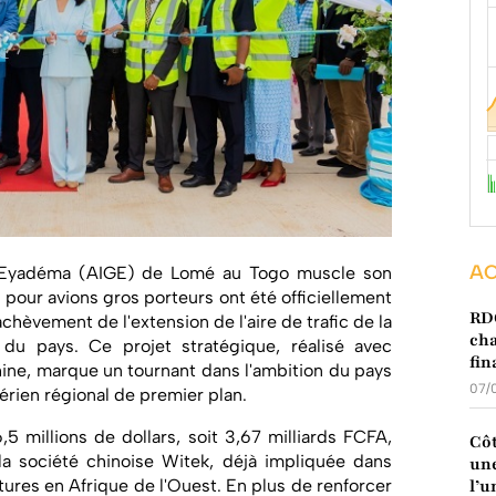
AC
bé Eyadéma (AIGE) de Lomé au Togo muscle son
 pour avions gros porteurs ont été officiellement
RDC
'achèvement de l'extension de l'aire de trafic de la
cha
 du pays. Ce projet stratégique, réalisé avec
fin
Chine, marque un tournant dans l'ambition du pays
07/
rien régional de premier plan.
5 millions de dollars, soit 3,67 milliards FCFA,
Côt
r la société chinoise Witek, déjà impliquée dans
une
tures en Afrique de l'Ouest. En plus de renforcer
l’u