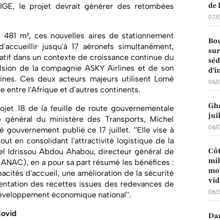
de 
AIGE, le projet devrait générer des retombées
07/
 481 m², ces nouvelles aires de stationnement
Bou
'accueillir jusqu'à 17 aéronefs simultanément,
sur
catif dans un contexte de croissance continue du
séd
ulsion de la compagnie ASKY Airlines et de son
d'i
rlines. Ces deux acteurs majeurs utilisent Lomé
06/
ntre l'Afrique et d'autres continents.
Gha
projet 18 de la feuille de route gouvernementale
jui
e général du ministère des Transports, Michel
06/
ouvernement publié ce 17 juillet. ‘'Elle vise à
ut en consolidant l'attractivité logistique de la
Côt
onel Idrissou Abdou Ahabou, directeur général de
mil
e (ANAC), en a pour sa part résumé les bénéfices :
mod
acités d'accueil, une amélioration de la sécurité
vid
mentation des recettes issues des redevances de
06/
développement économique national''.
Covid
Dan