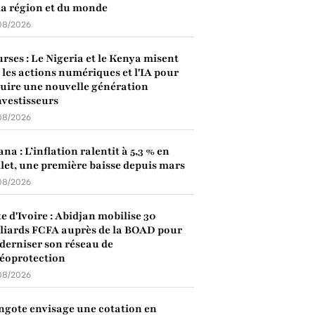
la région et du monde
08/2026
rses : Le Nigeria et le Kenya misent
 les actions numériques et l'IA pour
uire une nouvelle génération
nvestisseurs
08/2026
na : L’inflation ralentit à 5,3 % en
llet, une première baisse depuis mars
08/2026
e d'Ivoire : Abidjan mobilise 30
liards FCFA auprès de la BOAD pour
erniser son réseau de
éoprotection
08/2026
gote envisage une cotation en